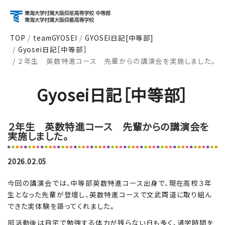
TOP
teamGYOSEI
GYOSEI日記[中等部]
Gyosei日記［中等部］
アクセス
資料請求
お問い合わせ
２年生 英数特進コース 先輩からの講演会を実施しました。
検索
Gyosei日記［中等部］
About
学校紹介
２年生 英数特進コース 先輩からの講演会を
実施しました。
2026.02.05
Course
コース紹介
今回の講演会では、中等部英数特進コース出身で、現在高校３年
生となった先輩が登壇し、英数特進コースで文武両道に取り組ん
できた実体験を語ってくれました。
School Life
学校生活
部活動後は自宅で勉強する体力が残らない日も多く、通学時間を