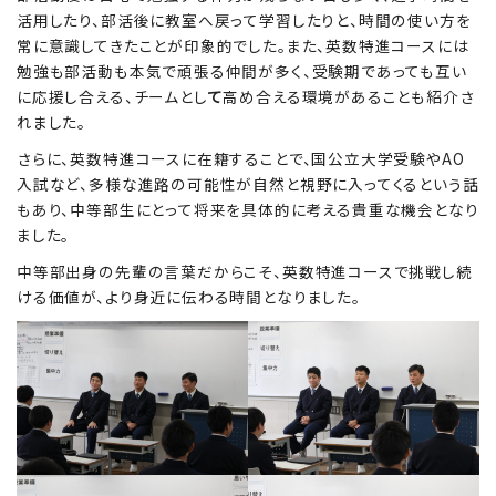
活用したり、部活後に教室へ戻って学習したりと、時間の使い方を
常に意識してきたことが印象的でした。また、英数特進コースには
勉強も部活動も本気で頑張る仲間が多く、受験期であっても互い
Education
特色ある教育
に応援し合える、チームとし
て
高め合える環境があることも紹介さ
れました。
さらに、英数特進コースに在籍することで、国公立大学受験やAO
Exam
入試など、多様な進路の可能性が自然と視野に入ってくるという話
入試情報サイト
もあり、中等部生にとって将来を具体的に考える貴重な機会となり
ました。
中等部出身の先輩の言葉だからこそ、英数特進コースで挑戦し続
team Gyosei
team Gyosei
ける価値が、より身近に伝わる時間となりました。