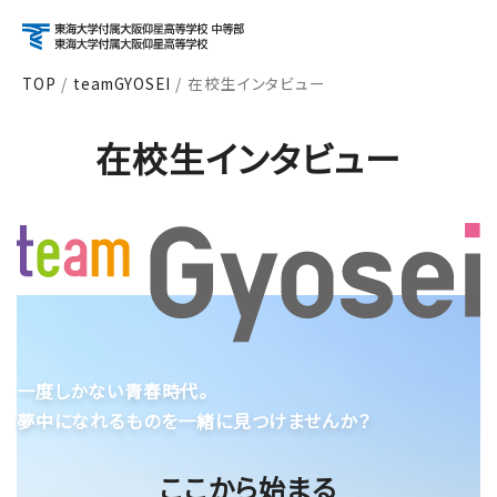
TOP
teamGYOSEI
在校生インタビュー
アクセス
資料請求
お問い合わせ
在校生インタビュー
検索
About
学校紹介
Course
コース紹介
一度しかない青春時代。
夢中になれるものを一緒に見つけませんか？
School Life
ここから始まる
学校生活