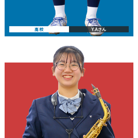
高校
Y.Aさん