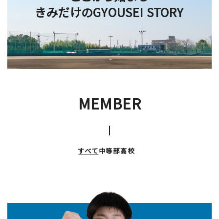
きみだけのGYOUSEI STORY
Education
特色ある教育
Exam
入試情報サイト
MEMBER
team Gyosei
team Gyosei
すべて
中等部
高校