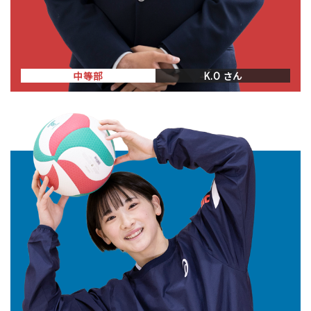
中等部
K.O さん