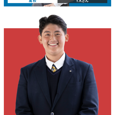
高校
Y.Kさん