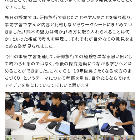
できました。
先日の授業では、研修旅行で感じたことや学んだことを振り返り、
Education
特色ある教育
事前学習で学んだ内容と比較しながらワークシートにまとめてい
きました。「熊本の魅力は何か」「枚方に取り入れられることは何
か」といった視点で考えを整理し、それぞれが自分なりの意見をま
とめる姿が見られました。
Exam
入試情報サイト
今回の事後学習を通して、研修旅行での経験を単なる思い出とし
て終わらせるのではなく、今後の探究活動につながる学びへと深
めることができました。これからも「10年後戻りたくなる枚方のま
ちづくり」というテーマについて考察を重ね、自分たちならではの
team Gyosei
team Gyosei
アイデアを形にしていってほしいと思います。