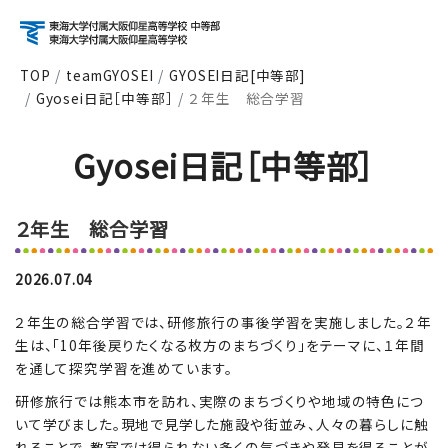
TOP
teamGYOSEI
GYOSEI日記[中等部]
Gyosei日記［中等部］
２年生 総合学習
アクセス
資料請求
お問い合わせ
Gyosei日記［中等部］
検索
２年生 総合学習
About
学校紹介
2026.07.04
２年生の総合学習では、研修旅行の事後学習を実施しました。２年
Course
コース紹介
生は、「10年後戻りたくなる枚方のまちづくり」をテーマに、１年間
を通して探究学習を進めています。
研修旅行では熊本市を訪れ、実際のまちづくりや地域の特色につ
いて学びました。現地で見学した施設や街並み、人々の暮らしに触
School Life
学校生活
れることで、教室では得られない多くの気づきや発見を得ることが