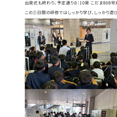
出発式も終わり、予定通り８：10発 こだま808
GLOBAL教育
この三日間の研修ではしっかり学び、しっかり遊び
ICTの活用
メディアセンターの活用
宿泊研修・研修旅行
知的財産授業・SDGs教育
高校現代文明論
付属推薦入学制度