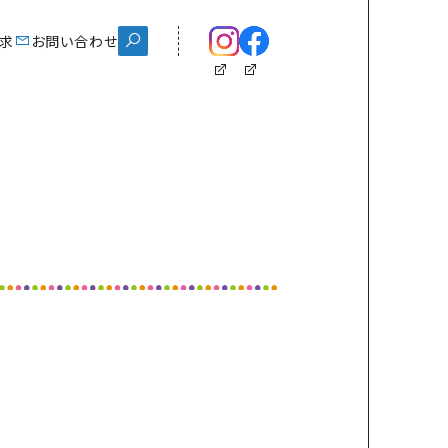
ス
求
資料請求
お問い合わせ
お問い合わせ
chool Life
学校生活
スクールイベント
制服紹介
施設紹介
クラブ紹介
eam Gyosei