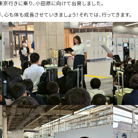
号東京行きに乗り、小田原に向けて出発しました。
入学試験要項
、心も体も成長させていきましょう！それでは、行ってきます。
G
中等部
入学試験要項
G
高校
学費・奨学金制度
出願状況
t
入試結果
転・編入学試験
在校生通学区域
進学実績
入試イベント
中等部
入試イベント
高校