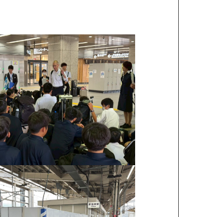
team Gyosei
YOSEI日記
中等部
YOSEI日記
高校
在校生インタビュー
eam Gyosei for SDGs!