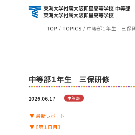
TOP
TOPICS
中等部１年生 三保
About
学校紹介
建学の精神・沿革
校長挨拶
TG10Cs
中等部１年生 三保研修
校長のひと息だより
数字で見るGYOSEI
2026.06.17
中等部
▼ 最新レポート
▼ 【第１日目】
Education
特色ある教育