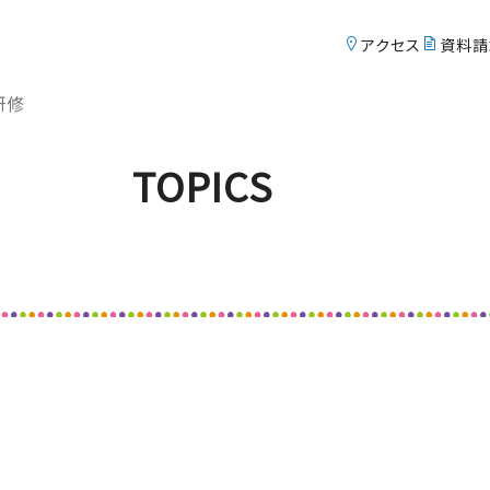
アクセス
アクセ
資料請
研修
Course
S
コース紹介
TOPICS
英数特進コース
中等部
総合進学コース
中等部
英数特進コース
高校
総合進学コース
高校
Exam
t
入試情報サイト