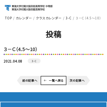
TOP
カレンダー
クラスカレンダー
3-C
３－Ｃ（4.5～10）
アクセス
資料請求
お問い合わせ
投稿
検索
３－Ｃ（4.5～10）
About
学校紹介
2021.04.08
3-C
Course
前の記事へ
一覧へ戻る
次の記事へ
コース紹介
School Life
学校生活