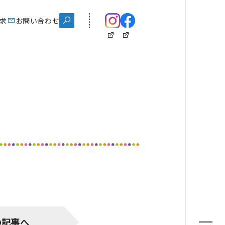
ス
求
資料請求
お問い合わせ
お問い合わせ
chool Life
学校生活
スクールイベント
制服紹介
施設紹介
クラブ紹介
eam Gyosei
の記事へ