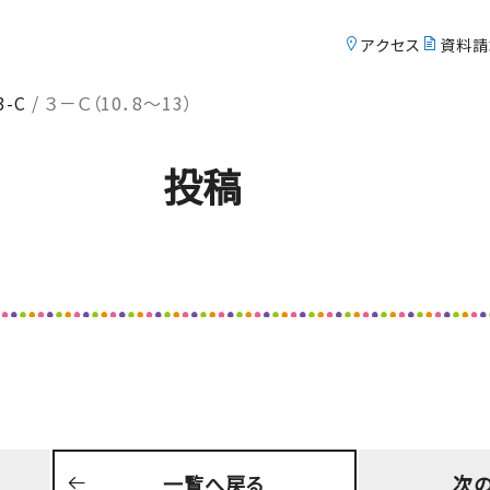
アクセス
アクセ
資料請
3-C
３－Ｃ（10．8～13）
Course
S
コース紹介
投稿
英数特進コース
中等部
総合進学コース
中等部
英数特進コース
高校
総合進学コース
高校
Exam
t
一覧へ戻る
次
入試情報サイト