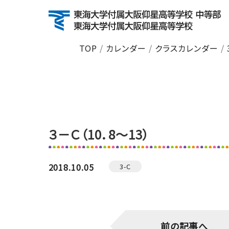
TOP
カレンダー
クラスカレンダー
About
学校紹介
建学の精神・沿革
校長挨拶
TG10Cs
３－Ｃ（10．8～13）
校長のひと息だより
数字で見るGYOSEI
2018.10.05
3-C
Education
前の記事へ
特色ある教育