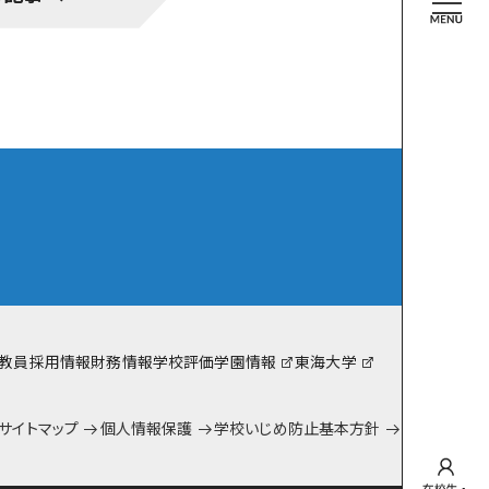
team Gyosei
YOSEI日記
中等部
YOSEI日記
高校
在校生インタビュー
eam Gyosei for SDGs!
教員採用情報
財務情報
学校評価
学園情報
東海大学
サイトマップ
個人情報保護
学校いじめ防止基本方針