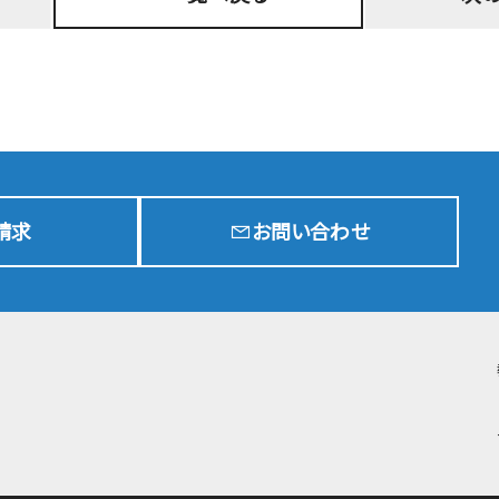
入学試験要項
G
中等部
入学試験要項
G
高校
学費・奨学金制度
出願状況
t
入試結果
請求
お問い合わせ
転・編入学試験
在校生通学区域
進学実績
入試イベント
中等部
入試イベント
高校