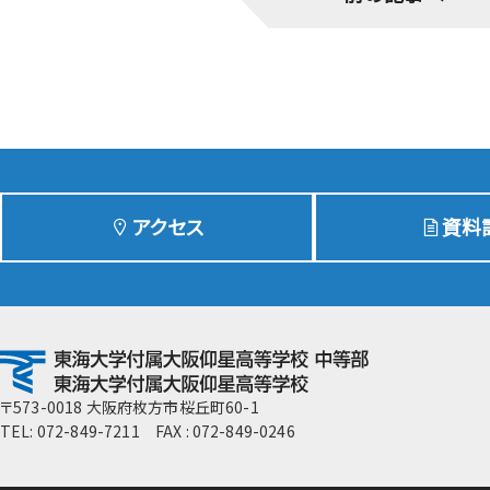
GLOBAL教育
ICTの活用
メディアセンターの活用
宿泊研修・研修旅行
知的財産授業・SDGs教育
高校現代文明論
アクセス
資料
付属推薦入学制度
〒573-0018 大阪府枚方市桜丘町60-1
TEL: 072-849-7211 FAX : 072-849-0246