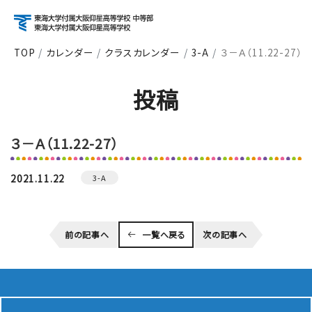
TOP
カレンダー
クラスカレンダー
3-A
３－Ａ（11.22-27）
アクセス
資料請求
お問い合わせ
投稿
検索
３－Ａ（11.22-27）
About
学校紹介
2021.11.22
3-A
Course
前の記事へ
一覧へ戻る
次の記事へ
コース紹介
School Life
学校生活