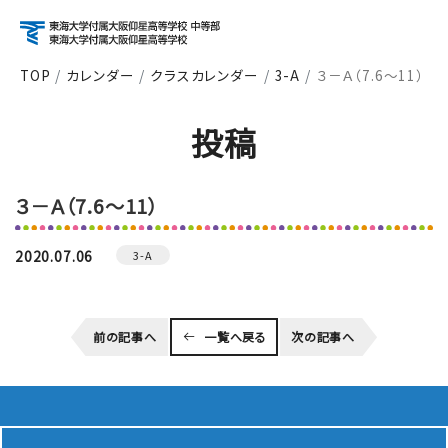
TOP
カレンダー
クラスカレンダー
3-A
３－Ａ（7.6～11）
アクセス
資料請求
お問い合わせ
投稿
検索
３－Ａ（7.6～11）
About
学校紹介
2020.07.06
3-A
Course
前の記事へ
一覧へ戻る
次の記事へ
コース紹介
School Life
学校生活