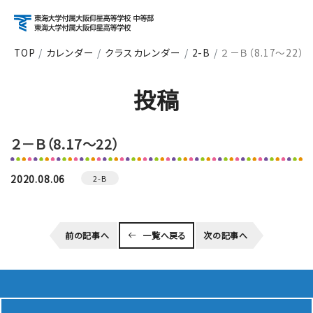
TOP
カレンダー
クラスカレンダー
2-B
２－Ｂ（8.17～22）
アクセス
資料請求
お問い合わせ
投稿
検索
２－Ｂ（8.17～22）
About
学校紹介
2020.08.06
2-B
Course
前の記事へ
一覧へ戻る
次の記事へ
コース紹介
School Life
学校生活