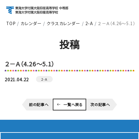
TOP
カレンダー
クラスカレンダー
2-A
２－Ａ（4.26～5.1）
アクセス
資料請求
お問い合わせ
投稿
検索
２－Ａ（4.26～5.1）
About
学校紹介
2021.04.22
2-A
Course
前の記事へ
一覧へ戻る
次の記事へ
コース紹介
School Life
学校生活