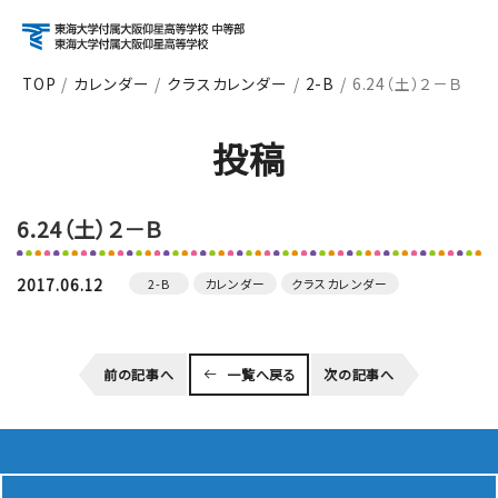
TOP
カレンダー
クラスカレンダー
2-B
6.24（土）２－Ｂ
アクセス
資料請求
お問い合わせ
投稿
検索
6.24（土）２－Ｂ
About
学校紹介
2017.06.12
2-B
カレンダー
クラスカレンダー
Course
前の記事へ
一覧へ戻る
次の記事へ
コース紹介
School Life
学校生活