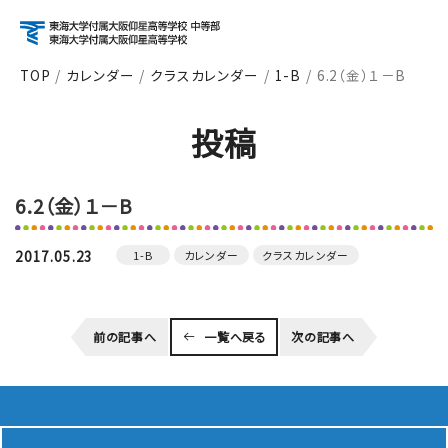
TOP
カレンダー
クラスカレンダー
1-B
6.2（金）１－B
アクセス
資料請求
お問い合わせ
投稿
検索
6.2（金）１－B
About
学校紹介
2017.05.23
1-B
カレンダー
クラスカレンダー
Course
前の記事へ
一覧へ戻る
次の記事へ
コース紹介
School Life
学校生活