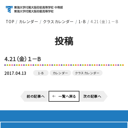
TOP
カレンダー
クラスカレンダー
1-B
4.21（金）１－B
アクセス
資料請求
お問い合わせ
投稿
検索
4.21（金）１－B
About
学校紹介
2017.04.13
1-B
カレンダー
クラスカレンダー
Course
前の記事へ
一覧へ戻る
次の記事へ
コース紹介
School Life
学校生活