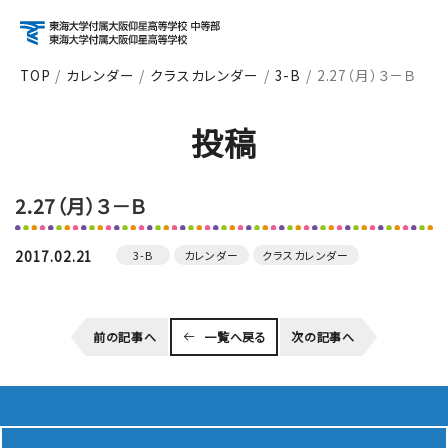
TOP
カレンダー
クラスカレンダー
3-B
2.27（月）３－Ｂ
アクセス
資料請求
お問い合わせ
投稿
検索
2.27（月）３－Ｂ
About
学校紹介
2017.02.21
3-B
カレンダー
クラスカレンダー
Course
前の記事へ
一覧へ戻る
次の記事へ
コース紹介
School Life
学校生活