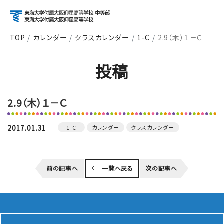
TOP
カレンダー
クラスカレンダー
1-C
2.9（木）１－Ｃ
アクセス
資料請求
お問い合わせ
投稿
検索
2.9（木）１－Ｃ
About
学校紹介
2017.01.31
1-C
カレンダー
クラスカレンダー
Course
前の記事へ
一覧へ戻る
次の記事へ
コース紹介
School Life
学校生活