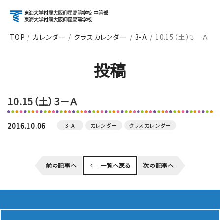
TOP
カレンダー
クラスカレンダー
3-A
10.15（土）３－Ａ
アクセス
資料請求
お問い合わせ
投稿
検索
10.15（土）３－Ａ
About
学校紹介
2016.10.06
3-A
カレンダー
クラスカレンダー
Course
前の記事へ
一覧へ戻る
次の記事へ
コース紹介
School Life
学校生活