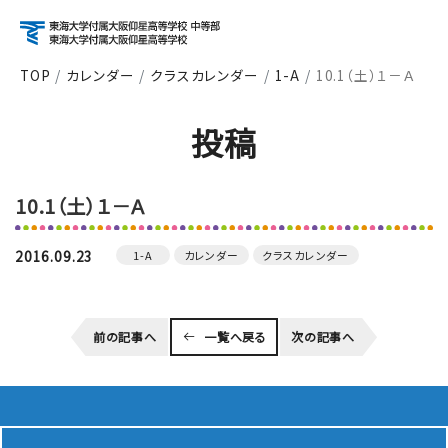
TOP
カレンダー
クラスカレンダー
1-A
10.1（土）１－Ａ
アクセス
資料請求
お問い合わせ
投稿
検索
10.1（土）１－Ａ
About
学校紹介
2016.09.23
1-A
カレンダー
クラスカレンダー
Course
前の記事へ
一覧へ戻る
次の記事へ
コース紹介
School Life
学校生活