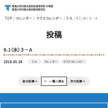
TOP
カレンダー
クラスカレンダー
3-A
6.1（水）３－Ａ
アクセス
資料請求
お問い合わせ
投稿
検索
6.1（水）３－Ａ
About
学校紹介
2016.05.24
3-A
カレンダー
クラスカレンダー
Course
前の記事へ
一覧へ戻る
次の記事へ
コース紹介
School Life
学校生活