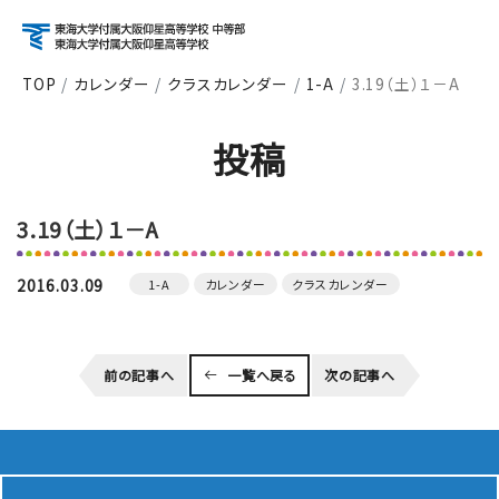
TOP
カレンダー
クラスカレンダー
1-A
3.19（土）１－A
アクセス
資料請求
お問い合わせ
投稿
検索
3.19（土）１－A
About
学校紹介
2016.03.09
1-A
カレンダー
クラスカレンダー
Course
前の記事へ
一覧へ戻る
次の記事へ
コース紹介
School Life
学校生活