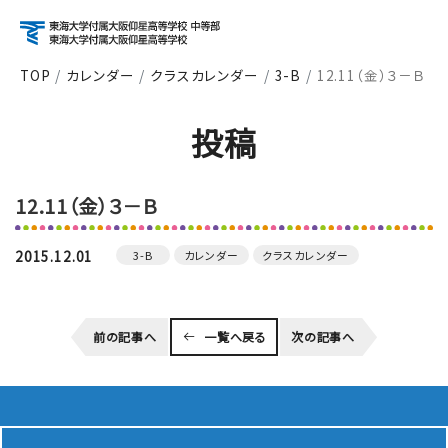
TOP
カレンダー
クラスカレンダー
3-B
12.11（金）３－Ｂ
アクセス
資料請求
お問い合わせ
投稿
検索
12.11（金）３－Ｂ
About
学校紹介
2015.12.01
3-B
カレンダー
クラスカレンダー
Course
前の記事へ
一覧へ戻る
次の記事へ
コース紹介
School Life
学校生活