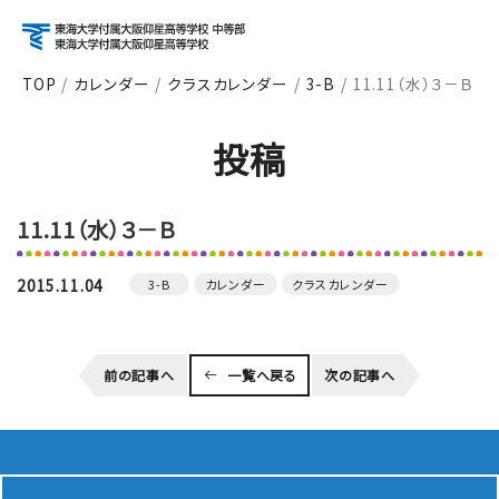
TOP
カレンダー
クラスカレンダー
3-B
11.11（水）３－Ｂ
アクセス
資料請求
お問い合わせ
投稿
検索
11.11（水）３－Ｂ
About
学校紹介
2015.11.04
3-B
カレンダー
クラスカレンダー
Course
前の記事へ
一覧へ戻る
次の記事へ
コース紹介
School Life
学校生活