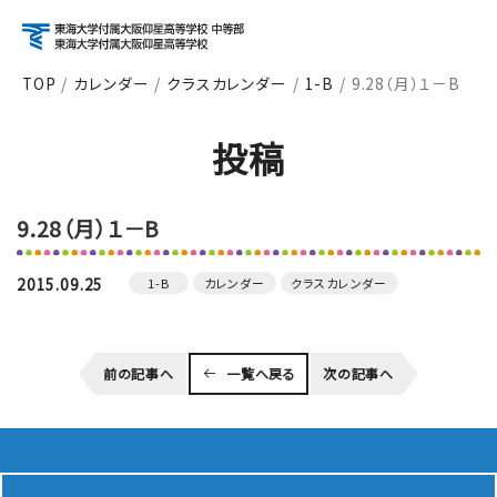
TOP
カレンダー
クラスカレンダー
1-B
9.28（月）１－B
アクセス
資料請求
お問い合わせ
投稿
検索
9.28（月）１－B
About
学校紹介
2015.09.25
1-B
カレンダー
クラスカレンダー
Course
前の記事へ
一覧へ戻る
次の記事へ
コース紹介
School Life
学校生活