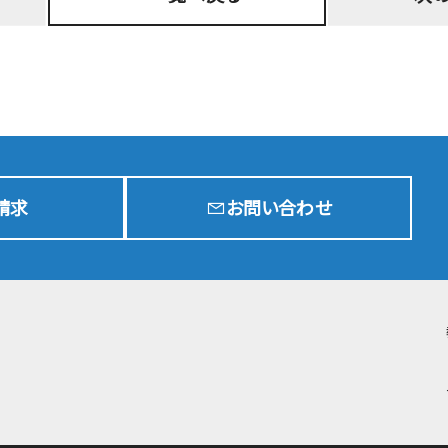
入学試験要項
G
中等部
入学試験要項
G
高校
学費・奨学金制度
出願状況
t
入試結果
請求
お問い合わせ
転・編入学試験
在校生通学区域
進学実績
入試イベント
中等部
入試イベント
高校