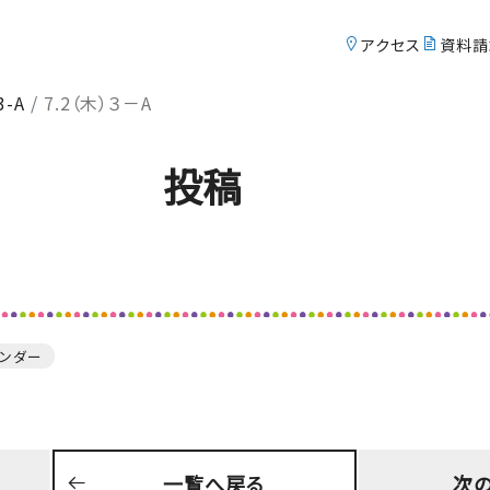
アクセス
アクセ
資料請
3-A
7.2（木）３－A
Course
S
コース紹介
投稿
英数特進コース
中等部
総合進学コース
中等部
英数特進コース
高校
総合進学コース
レンダー
高校
Exam
t
一覧へ戻る
次
入試情報サイト