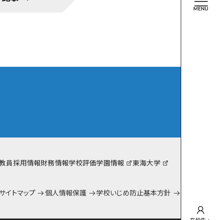
team Gyosei
YOSEI日記
中等部
YOSEI日記
高校
在校生インタビュー
eam Gyosei for SDGs!
教員採用情報
財務情報
学校評価
学園情報
東海大学
サイトマップ
個人情報保護
学校いじめ防止基本方針