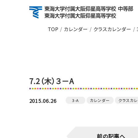
TOP
カレンダー
クラスカレンダー
About
学校紹介
建学の精神・沿革
校長挨拶
TG10Cs
7.2（木）３－A
校長のひと息だより
数字で見るGYOSEI
2015.06.26
3-A
カレンダー
クラスカ
Education
前の記事へ
特色ある教育