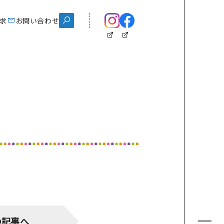
ス
求
資料請求
お問い合わせ
お問い合わせ
chool Life
学校生活
スクールイベント
制服紹介
施設紹介
クラブ紹介
eam Gyosei
の記事へ