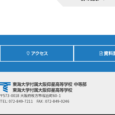
GLOBAL教育
ICTの活用
メディアセンターの活用
宿泊研修・研修旅行
知的財産授業・SDGs教育
高校現代文明論
アクセス
資料
付属推薦入学制度
〒573-0018 大阪府枚方市桜丘町60-1
TEL: 072-849-7211 FAX : 072-849-0246