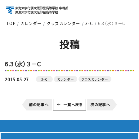
TOP
カレンダー
クラスカレンダー
3-C
6.3（水）３－C
アクセス
資料請求
お問い合わせ
投稿
検索
6.3（水）３－C
About
学校紹介
2015.05.27
3-C
カレンダー
クラスカレンダー
Course
前の記事へ
一覧へ戻る
次の記事へ
コース紹介
School Life
学校生活