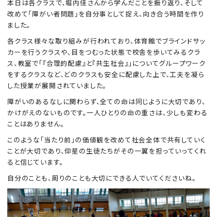
本日は各クラスで、堀内佳さんから学んだことを振り返り、そして
改めて「障がい者問題」を自分事として捉え、向き合う時間を作り
ました。
Education
特色ある教育
各クラス様々な取り組みが行われており、体育館でブラインドサッ
カーを行うクラスや、目をつむった状態で校舎を歩いてみるクラ
ス、教室で「『合理的配慮』と『共生社会』」についてグループワーク
をするクラスなど、どのクラスも安全に配慮した上で、工夫を凝ら
Exam
入試情報サイト
した授業が展開されていました。
障がいのあるなしに関わらず、全ての命は同じように大切であり、
かけがえのないものです。一人ひとりの命の重さは、少しも変わる
ことはありません。
team Gyosei
team Gyosei
このような「当たり前」の価値観を改めて社会全体で共有していく
ことが大切であり、仰星の生徒たちがその一翼を担っていってくれ
ると信じています。
自分のことも、周りのことも大切にできる人でいてくださいね。