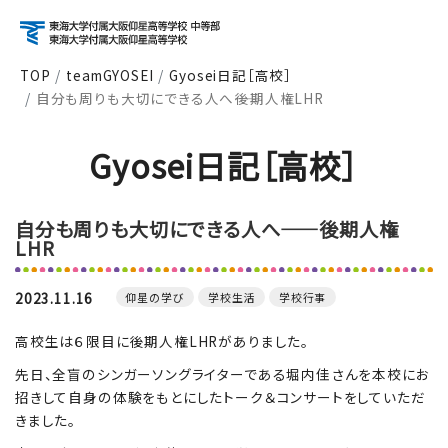
TOP
teamGYOSEI
Gyosei日記［高校］
自分も周りも大切にできる人へ――後期人権LHR
アクセス
資料請求
お問い合わせ
Gyosei日記［高校］
検索
自分も周りも大切にできる人へ――後期人権
About
LHR
学校紹介
2023.11.16
仰星の学び
学校生活
学校行事
Course
コース紹介
高校生は６限目に後期人権LHRがありました。
先日、全盲のシンガーソングライターである堀内佳さんを本校にお
招きして自身の体験をもとにしたトーク＆コンサートをしていただ
きました。
School Life
学校生活