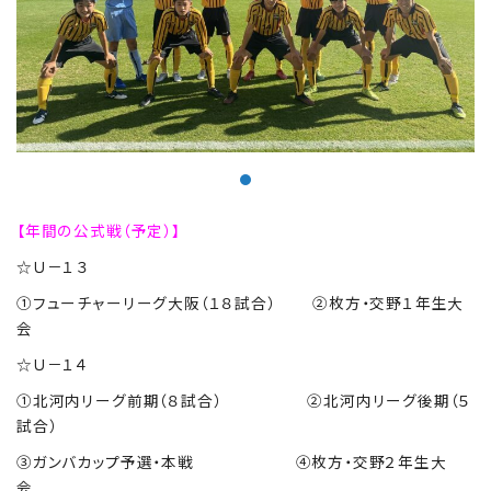
Education
特色ある教育
Exam
入試情報サイト
【年間の公式戦（予定）】
☆Ｕ－１３
team Gyosei
team Gyosei
①フューチャーリーグ大阪（１８試合） ②枚方・交野１年生大
会
☆Ｕ－１４
①北河内リーグ前期（８試合） ②北河内リーグ後期（５
試合）
③ガンバカップ予選・本戦 ④枚方・交野２年生大
会