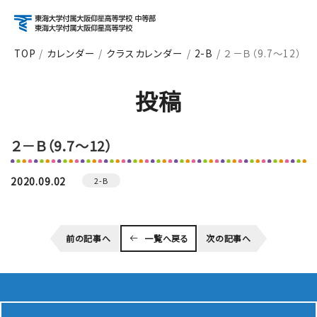
TOP
カレンダー
クラスカレンダー
2-B
２－Ｂ（9.7～12）
アクセス
資料請求
お問い合わせ
投稿
検索
２－Ｂ（9.7～12）
About
学校紹介
2020.09.02
2-B
Course
前の記事へ
一覧へ戻る
次の記事へ
コース紹介
School Life
学校生活