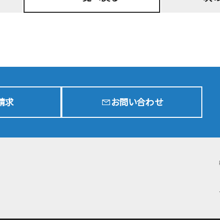
入学試験要項
G
中等部
入学試験要項
G
高校
学費・奨学金制度
出願状況
t
入試結果
請求
お問い合わせ
転・編入学試験
在校生通学区域
進学実績
入試イベント
中等部
入試イベント
高校