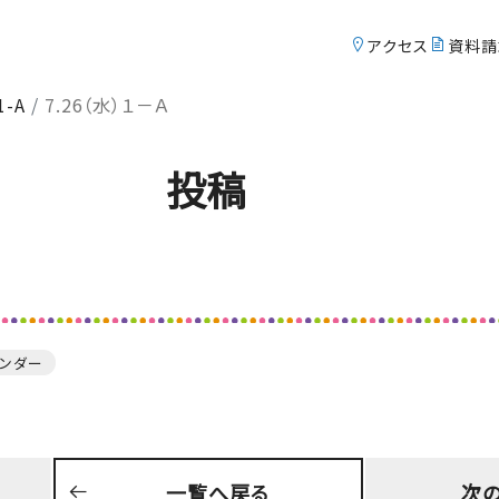
アクセス
アクセ
資料請
1-A
7.26（水）１－Ａ
Course
S
コース紹介
投稿
英数特進コース
中等部
総合進学コース
中等部
英数特進コース
高校
総合進学コース
レンダー
高校
Exam
t
一覧へ戻る
次
入試情報サイト