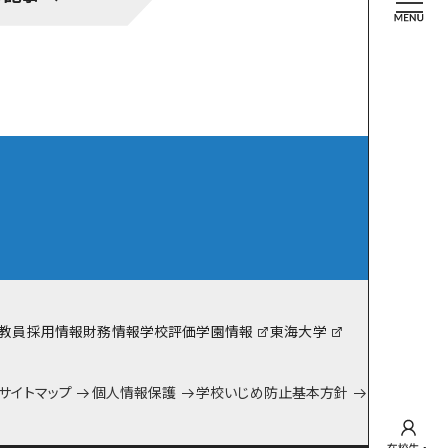
team Gyosei
YOSEI日記
中等部
YOSEI日記
高校
在校生インタビュー
eam Gyosei for SDGs!
教員採用情報
財務情報
学校評価
学園情報
東海大学
サイトマップ
個人情報保護
学校いじめ防止基本方針