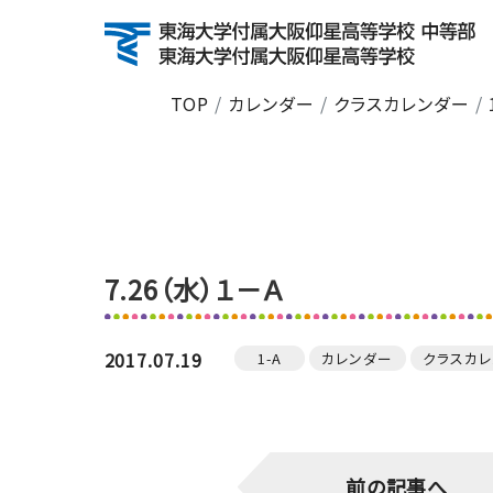
TOP
カレンダー
クラスカレンダー
About
学校紹介
建学の精神・沿革
校長挨拶
TG10Cs
7.26（水）１－Ａ
校長のひと息だより
数字で見るGYOSEI
2017.07.19
1-A
カレンダー
クラスカ
Education
前の記事へ
特色ある教育