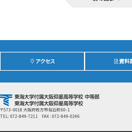
GLOBAL教育
ICTの活用
メディアセンターの活用
宿泊研修・研修旅行
知的財産授業・SDGs教育
高校現代文明論
アクセス
資料
付属推薦入学制度
〒573-0018 大阪府枚方市桜丘町60-1
TEL: 072-849-7211 FAX : 072-849-0246