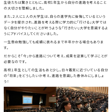
生徒たちは驚きとともに、高校1年生から自分の進路を考えること
の大切さを理解しました。
また、２人に１人の大学生は、自らの進学先に後悔しているという
Education
特色ある教育
データを提示され、進路を考える際に学力的に「行ける」大学では
なく自分がやりたいことが叶うような「行きたい」大学を意識するよ
うにアドバイスしてくださいました。
Exam
一生懸命勉強しても成績に表れるまで半年かかる場合もありま
入試情報サイト
す。
だからこそ「今」から進路について考え、成果を逆算して学ぶことが
必要なのです。
team Gyosei
team Gyosei
高校１年生としての生活もあと少し。日々着実に近づいている自分
の「将来」をどうしたいか考え、進路を意識した春休みにしましょ
う！