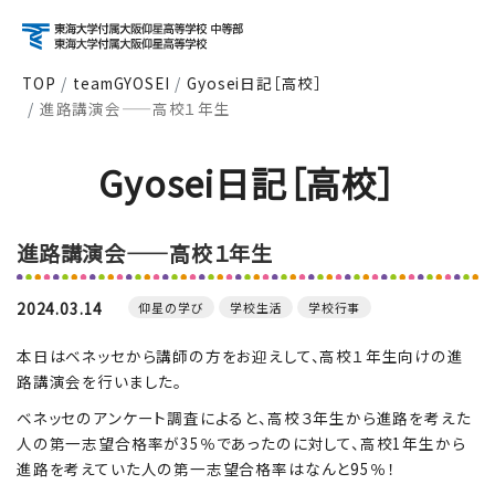
TOP
teamGYOSEI
Gyosei日記［高校］
進路講演会——高校１年生
アクセス
資料請求
お問い合わせ
Gyosei日記［高校］
検索
進路講演会——高校１年生
About
学校紹介
2024.03.14
仰星の学び
学校生活
学校行事
本日はベネッセから講師の方をお迎えして、高校１年生向けの進
Course
コース紹介
路講演会を行いました。
ベネッセのアンケート調査によると、高校３年生から進路を考えた
人の第一志望合格率が35％であったのに対して、高校1年生から
進路を考えていた人の第一志望合格率はなんと95％！
School Life
学校生活