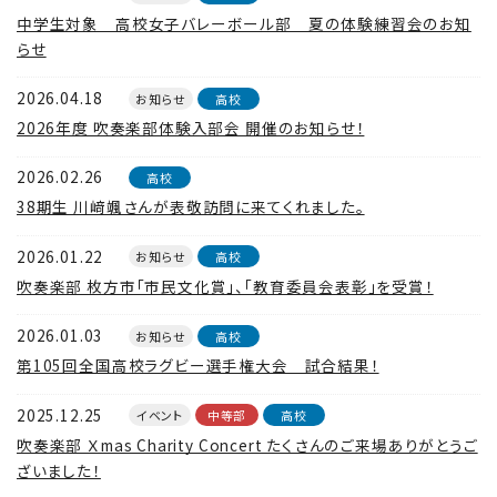
中学生対象 高校女子バレーボール部 夏の体験練習会のお知
らせ
Education
特色ある教育
2026.04.18
お知らせ
高校
2026年度 吹奏楽部体験入部会 開催のお知らせ！
2026.02.26
高校
Exam
入試情報サイト
38期生 川﨑颯さんが表敬訪問に来てくれました。
2026.01.22
お知らせ
高校
吹奏楽部 枚方市「市民文化賞」、「教育委員会表彰」を受賞！
team Gyosei
team Gyosei
2026.01.03
お知らせ
高校
第105回全国高校ラグビー選手権大会 試合結果！
2025.12.25
イベント
中等部
高校
吹奏楽部 Ｘmas Charity Concert たくさんのご来場ありがとうご
ざいました！