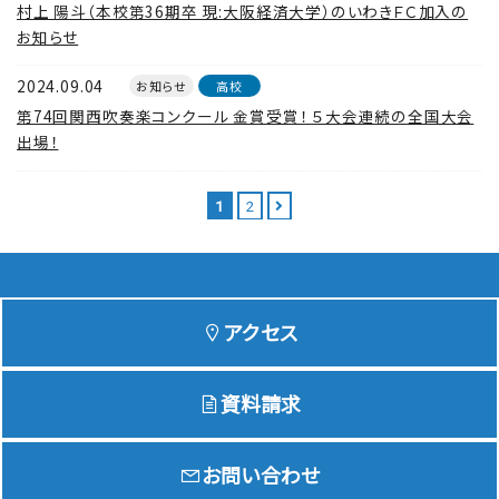
村上 陽斗（本校第36期卒 現:大阪経済大学）のいわきＦＣ加入の
お知らせ
2024.09.04
お知らせ
高校
第74回関西吹奏楽コンクール 金賞受賞！ ５大会連続の全国大会
出場！
1
2
アクセス
資料請求
お問い合わせ