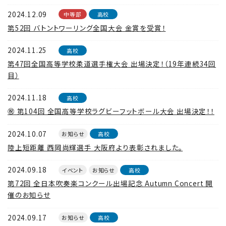
2024.12.09
中等部
高校
第52回 バトントワーリング全国大会 金賞を受賞！
2024.11.25
高校
第47回全国高等学校柔道選手権大会 出場決定！（19年連続34回
目）
2024.11.18
高校
㊗ 第104回 全国高等学校ラグビーフットボール大会 出場決定！！
2024.10.07
お知らせ
高校
陸上短距離 西岡尚輝選手 大阪府より表彰されました。
2024.09.18
イベント
お知らせ
高校
第72回 全日本吹奏楽コンクール出場記念 Autumn Concert 開
催のお知らせ
2024.09.17
お知らせ
高校