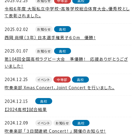
2025.02.25
お知らせ
中等部
高校
令和６年度 大阪私立中学校・高等学校総合体育大会、優秀校とし
て表彰されました。
2025.02.02
お知らせ
高校
西岡 尚輝（３年） 日本選手権男子６０m 優勝！
2025.01.07
お知らせ
高校
第104回全国高校ラグビー大会 準優勝！ 応援ありがとうござ
いました！
2024.12.25
イベント
中等部
高校
吹奏楽部 Xmas Concert、Joint Concert を行いました。
2024.12.15
高校
【2024高校】試合結果
2024.12.09
イベント
お知らせ
高校
吹奏楽部 「３日間連続 Concert！ 」 開催のお知らせ！