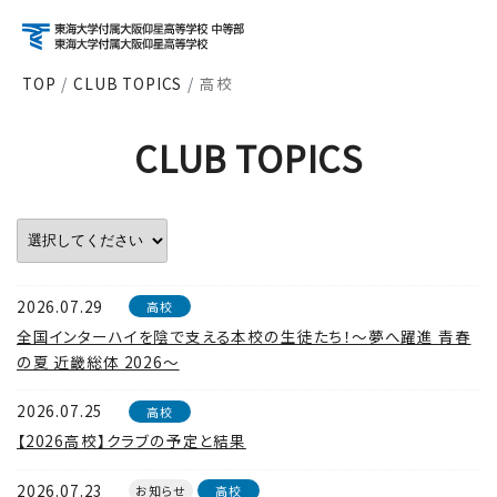
TOP
CLUB TOPICS
高校
アクセス
資料請求
お問い合わせ
CLUB TOPICS
検索
About
学校紹介
2026.07.29
高校
全国インターハイを陰で支える本校の生徒たち！～夢へ躍進 青春
の夏 近畿総体 2026～
Course
コース紹介
2026.07.25
高校
【2026高校】クラブの予定と結果
School Life
学校生活
2026.07.23
お知らせ
高校