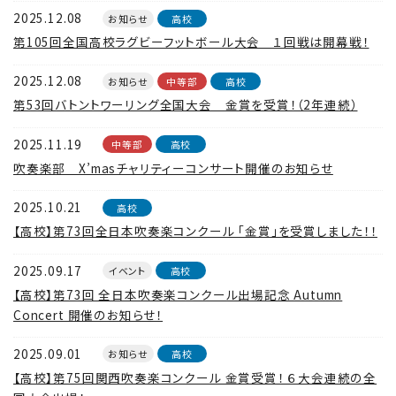
2025.12.08
お知らせ
高校
第105回全国高校ラグビーフットボール大会 １回戦は開幕戦！
2025.12.08
お知らせ
中等部
高校
第53回バトントワーリング全国大会 金賞を受賞！（2年連続）
2025.11.19
中等部
高校
吹奏楽部 X’masチャリティーコンサート開催のお知らせ
2025.10.21
高校
【高校】第73回全日本吹奏楽コンクール 「金賞」を受賞しました！！
2025.09.17
イベント
高校
【高校】第73回 全日本吹奏楽コンクール出場記念 Autumn
Concert 開催のお知らせ！
2025.09.01
お知らせ
高校
【高校】第75回関西吹奏楽コンクール 金賞受賞！ ６大会連続の全